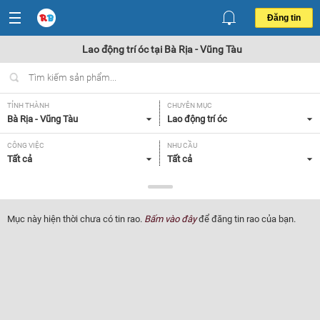
Đăng tin
Lao động trí óc tại Bà Rịa - Vũng Tàu
TỈNH THÀNH
CHUYÊN MỤC
Bà Rịa - Vũng Tàu
Lao động trí óc
CÔNG VIỆC
NHU CẦU
Tất cả
Tất cả
LOẠI HÌNH
Tất cả
Mục này hiện thời chưa có tin rao.
Bấm vào đây
để đăng tin rao của bạn.
Lọc