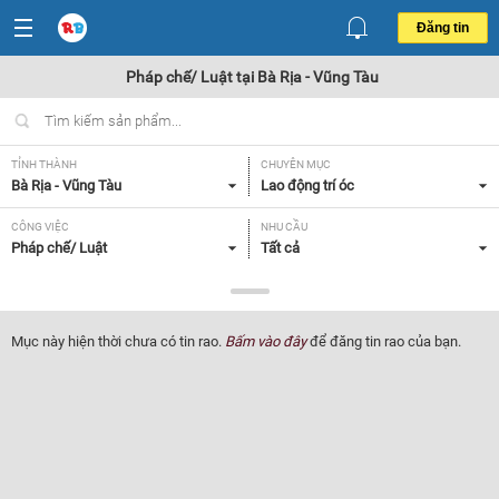
Đăng tin
Pháp chế/ Luật tại Bà Rịa - Vũng Tàu
TỈNH THÀNH
CHUYÊN MỤC
Bà Rịa - Vũng Tàu
Lao động trí óc
CÔNG VIỆC
NHU CẦU
Pháp chế/ Luật
Tất cả
LOẠI HÌNH
Tất cả
Mục này hiện thời chưa có tin rao.
Bấm vào đây
để đăng tin rao của bạn.
Lọc