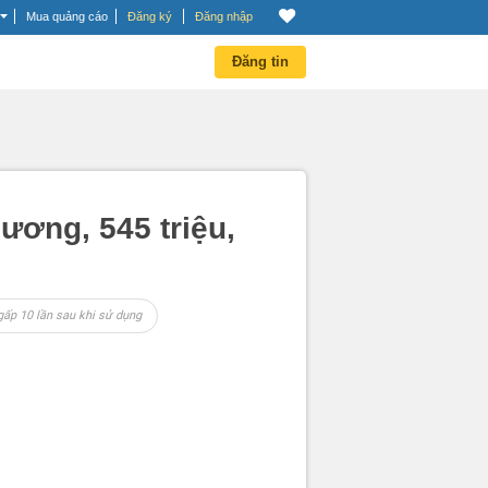
Mua quảng cáo
Đăng ký
Đăng nhập
Đăng tin
ương, 545 triệu,
gấp 10 lần sau khi sử dụng