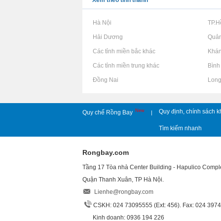
Xem theo tỉnh thành
Rao vặt tại Hà Nội
Rao vặt tại TP.
Rao vặt tại Hải Dương
Rao vặt tại Quả
Rao vặt tại Các tỉnh miền bắc khác
Rao vặt tại Khá
Rao vặt tại Các tỉnh miền trung khác
Rao vặt tại Bìn
Rao vặt tại Đồng Nai
Rao vặt tại Lon
New
Quy định, chính sách k
Quy chế Rồng Bay
|
Tìm kiếm nhanh
Rongbay.com
Tầng 17 Tòa nhà Center Building - Hapulico Comp
Quận Thanh Xuân, TP Hà Nội.
Lienhe@rongbay.com
CSKH: 024 73095555 (Ext: 456). Fax: 024 397
Kinh doanh: 0936 194 226