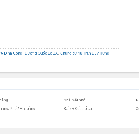
,
,
76 Định Công
Đường Quốc Lộ 1A
Chung cư 48 Trần Duy Hưng
riêng
Nhà mặt phố
N
hàng/ Ki ốt/ Mặt bằng
Đất ở/ Đất thổ cư
X
c