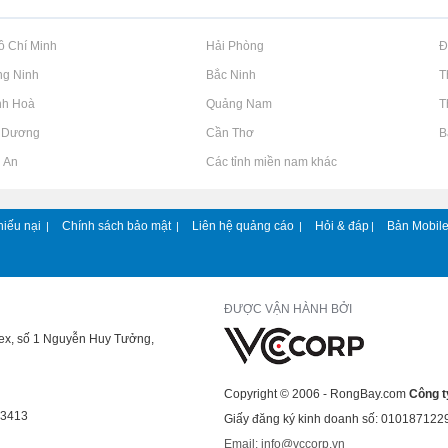
Hồ Chí Minh
Rao vặt tại Hải Phòng
Rao vặt tại 
ng Ninh
Rao vặt tại Bắc Ninh
Rao vặt tại 
nh Hoà
Rao vặt tại Quảng Nam
Rao vặt tại 
h Dương
Rao vặt tại Cần Thơ
Rao vặt tại 
g An
Rao vặt tại Các tỉnh miền nam khác
hiếu nại
Chính sách bảo mật
Liên hệ quảng cáo
Hỏi & đáp
Bản Mobil
|
|
|
|
ĐƯỢC VẬN HÀNH BỞI
lex, số 1 Nguyễn Huy Tưởng,
Copyright © 2006 - RongBay.com
Công t
43413
Giấy đăng ký kinh doanh số: 010187122
Email: info@vccorp.vn