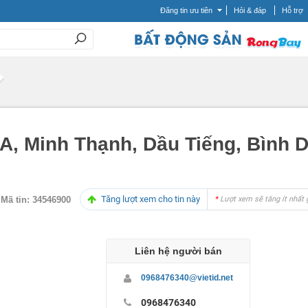
Đăng tin ưu tiên
Hỏi & đáp
Hỗ trợ
9A, Minh Thạnh, Dầu Tiếng, Bình D
Tăng lượt xem cho tin này
Mã tin:
34546900
*
Lượt xem sẽ tăng ít nhất 
Liên hệ người bán
0968476340@vietid.net
0968476340