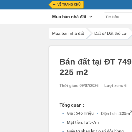
VỀ TRANG CHỦ
Mua bán nhà đất
Mua bán nhà đất
Đất ở/ Đất thổ cư
Bán đất tại ĐT 74
225 m2
Thời gian:
09/07/2026
-
Lượt xem:
6
-
Tổng quan :
2
Giá :
545 Triệu
Diện tích :
225m
Mặt tiền: Từ 5-7m
Giấy tờ pháp lý: Có sổ đỏ/ hồng