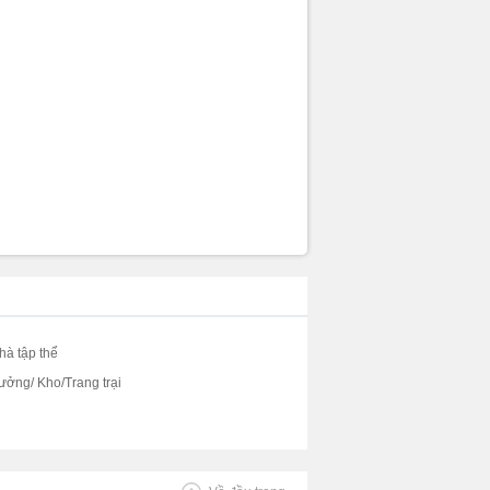
hà tập thể
ưởng/ Kho/Trang trại