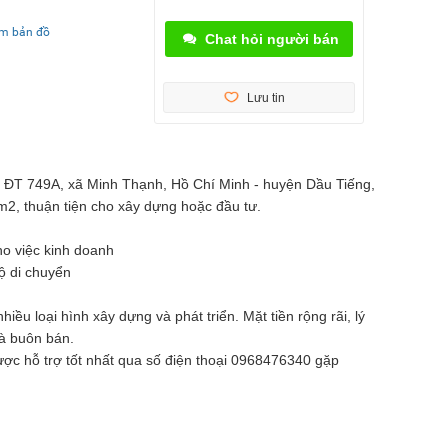
em bản đồ
Chat hỏi người bán
Lưu tin
g ĐT 749A, xã Minh Thạnh, Hồ Chí Minh - huyện Dầu Tiếng,
m2, thuận tiện cho xây dựng hoặc đầu tư.
ho việc kinh doanh
ộ di chuyển
hiều loại hình xây dựng và phát triển. Mặt tiền rộng rãi, lý
à buôn bán.
được hỗ trợ tốt nhất qua số điện thoại 0968476340 gặp