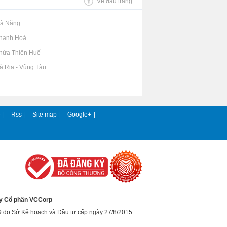
Về đầu trang
Đà Nẵng
Thanh Hoá
Thừa Thiên Huế
Bà Rịa - Vũng Tàu
e
Rss
Site map
Google+
|
|
|
|
y Cổ phần VCCorp
9 do Sở Kế hoạch và Đầu tư cấp ngày 27/8/2015