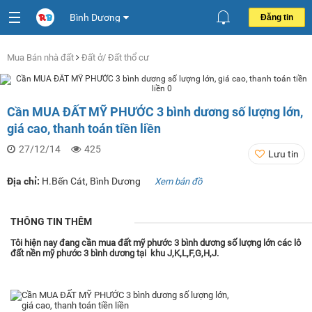
Bình Dương
Đăng tin
Mua Bán nhà đất
Đất ở/ Đất thổ cư
Cần MUA ĐẤT MỸ PHƯỚC 3 bình dương số lượng lớn,
giá cao, thanh toán tiền liền
27/12/14
425
Lưu tin
Địa chỉ:
H.Bến Cát, Bình Dương
Xem bản đồ
THÔNG TIN THÊM
Tôi hiện nay đang
cần mua đất mỹ phước 3 bình dương số lượng lớn
các lô
đất nền mỹ phước 3 bình dương tại khu J,K,L,F,G,H,J.