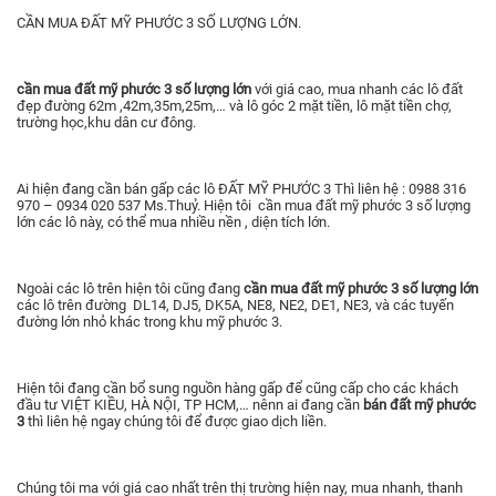
CẦN MUA ĐẤT MỸ PHƯỚC 3 SỐ LƯỢNG LỚN.
cần mua đất mỹ phước 3 số lượng lớn
với giá cao, mua nhanh các lô đất
đẹp đường 62m ,42m,35m,25m,… và lô góc 2 mặt tiền, lô mặt tiền chợ,
trường học,khu dân cư đông.
Ai hiện đang cần bán gấp các lô ĐẤT MỸ PHƯỚC 3 Thì liên hệ : 0988 316
970 – 0934 020 537 Ms.Thuỷ. Hiện tôi cần mua đất mỹ phước 3 số lượng
lớn các lô này, có thể mua nhiều nền , diện tích lớn.
Ngoài các lô trên hiện tôi cũng đang
cần mua đất mỹ phước 3 số lượng lớn
các lô trên đường DL14, DJ5, DK5A, NE8, NE2, DE1, NE3, và các tuyến
đường lớn nhỏ khác trong khu mỹ phước 3.
Hiện tôi đang cần bổ sung nguồn hàng gấp để cũng cấp cho các khách
đầu tư VIỆT KIỀU, HÀ NỘI, TP HCM,… nênn ai đang cần
bán đất mỹ phước
3
thì liên hệ ngay chúng tôi để được giao dịch liền.
Chúng tôi ma với giá cao nhất trên thị trường hiện nay, mua nhanh, thanh