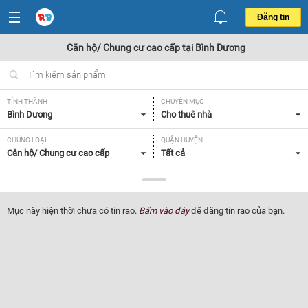
Đăng tin
Căn hộ/ Chung cư cao cấp tại Bình Dương
TỈNH THÀNH
CHUYÊN MỤC
Bình Dương
Cho thuê nhà
CHỦNG LOẠI
QUẬN HUYỆN
Căn hộ/ Chung cư cao cấp
Tất cả
GIÁ
DIỆN TÍCH
Tất cả
Tất cả
Mục này hiện thời chưa có tin rao.
Bấm vào đây
để đăng tin rao của bạn.
SỐ PHÒNG NGỦ
ĐỒ DÙNG TRONG NHÀ
Tất cả
Tất cả
Lọc