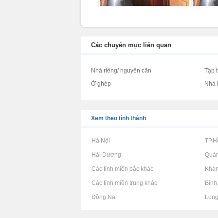
Các chuyên mục liên quan
Nhà riêng/ nguyên căn
Tập 
Ở ghép
Nhà 
Xem theo tỉnh thành
Rao vặt tại Hà Nội
Rao vặt tại TP.
Rao vặt tại Hải Dương
Rao vặt tại Quả
Rao vặt tại Các tỉnh miền bắc khác
Rao vặt tại Khá
Rao vặt tại Các tỉnh miền trung khác
Rao vặt tại Bìn
Rao vặt tại Đồng Nai
Rao vặt tại Lon