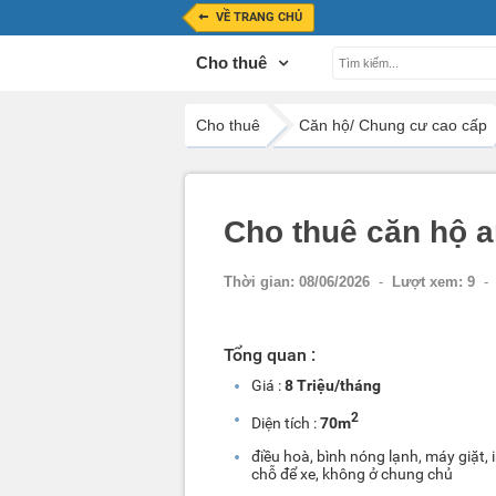
VỀ TRANG CHỦ
Cho thuê
Cho thuê
Căn hộ/ Chung cư cao cấp
Cho thuê căn hộ 
Thời gian:
08/06/2026
-
Lượt xem:
9
-
Tổng quan :
Giá :
8 Triệu/tháng
2
Diện tích :
70m
điều hoà, bình nóng lạnh, máy giặt, i
chỗ để xe, không ở chung chủ