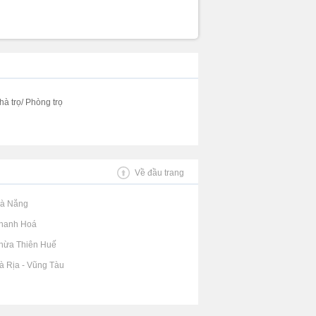
hà trọ/ Phòng trọ
Về đầu trang
Đà Nẵng
Thanh Hoá
Thừa Thiên Huế
Bà Rịa - Vũng Tàu