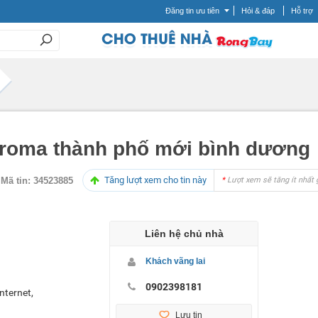
Đăng tin ưu tiên
Hỏi & đáp
Hỗ trợ
aroma thành phố mới bình dương
Tăng lượt xem cho tin này
Mã tin:
34523885
*
Lượt xem sẽ tăng ít nhất 
Liên hệ chủ nhà
Khách vãng lai
0902398181
nternet,
Lưu tin