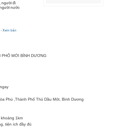
 người đi
, người nước
- Xem bản
 PHỐ MỚI BÌNH DƯƠNG
 ngay
 Hòa Phú ,Thành Phố Thủ Dầu Môt, Bình Dương
y khoảng 1km
, tiện ích đầy đủ