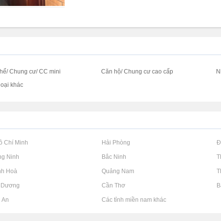
thể/ Chung cư/ CC mini
Căn hộ/ Chung cư cao cấp
N
loại khác
Hồ Chí Minh
Rao vặt tại Hải Phòng
Rao vặt tại 
ng Ninh
Rao vặt tại Bắc Ninh
Rao vặt tại 
nh Hoà
Rao vặt tại Quảng Nam
Rao vặt tại 
h Dương
Rao vặt tại Cần Thơ
Rao vặt tại 
g An
Rao vặt tại Các tỉnh miền nam khác