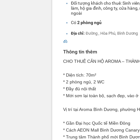
Đối tượng khách cho thuê: Sinh viên,
làm, hộ gia đình, công ty, cửa hàng
ngoài
Có
2 phòng ngủ
Địa chỉ:
Đường , Hòa Phú, Bình Dương
đồ
Thông tin thêm
CHO THUÊ CĂN HỘ
AROMA – THÀNH
* Diện tích: 70m²
* 2 phòng ngủ, 2 WC
* Đầy đủ nội thất
* Mới sơn lại toàn bộ, sạch đẹp, vào ở
Vị trí tại Aroma Bình Dương, phường
* Gần Đại học Quốc tế Miền Đông
* Cách AEON Mall Bình Dương Canar
* Trung tâm Thành phố mới Bình Dương