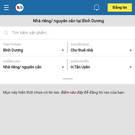
Đăng tin
Nhà riêng/ nguyên căn tại Bình Dương
TỈNH THÀNH
CHUYÊN MỤC
Bình Dương
Cho thuê nhà
CHỦNG LOẠI
QUẬN HUYỆN
Nhà riêng/ nguyên căn
H.Tân Uyên
GIÁ
DIỆN TÍCH
Tất cả
Tất cả
Mục này hiện thời chưa có tin rao.
Bấm vào đây
để đăng tin rao của bạn.
SỐ PHÒNG NGỦ
TIỆN ÍCH
Tất cả
Tất cả
Lọc