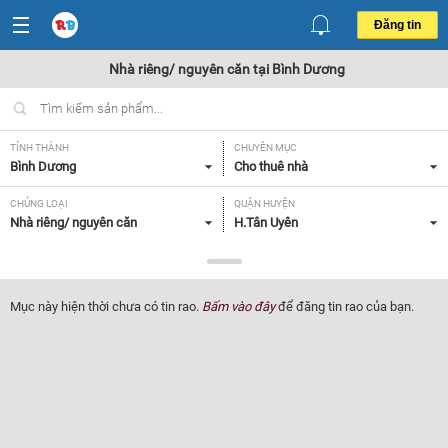
Đăng tin
Nhà riêng/ nguyên căn tại Bình Dương
TỈNH THÀNH
CHUYÊN MỤC
Bình Dương
Cho thuê nhà
CHỦNG LOẠI
QUẬN HUYỆN
Nhà riêng/ nguyên căn
H.Tân Uyên
GIÁ
DIỆN TÍCH
Tất cả
Tất cả
Mục này hiện thời chưa có tin rao.
Bấm vào đây
để đăng tin rao của bạn.
SỐ PHÒNG NGỦ
TIỆN ÍCH
Tất cả
Tất cả
Lọc