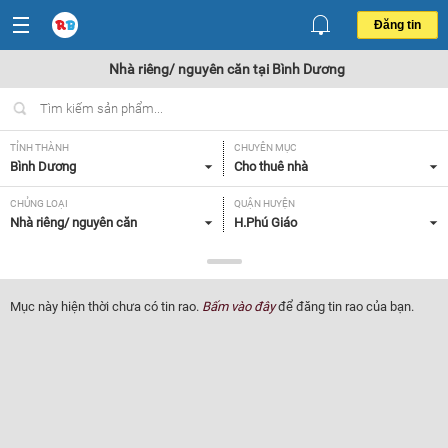
Đăng tin
Nhà riêng/ nguyên căn tại Bình Dương
TỈNH THÀNH
CHUYÊN MỤC
Bình Dương
Cho thuê nhà
CHỦNG LOẠI
QUẬN HUYỆN
Nhà riêng/ nguyên căn
H.Phú Giáo
GIÁ
DIỆN TÍCH
Tất cả
Tất cả
Mục này hiện thời chưa có tin rao.
Bấm vào đây
để đăng tin rao của bạn.
SỐ PHÒNG NGỦ
TIỆN ÍCH
Tất cả
Tất cả
Lọc