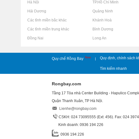
Rao vặt tại Hà Nội
Rao vặt tại TP.Hồ Chí Minh
Rao vặt tại Hải Dương
Rao vặt tại Quảng Ninh
Rao vặt tại Các tỉnh miền bắc khác
Rao vặt tại Khánh Hoà
Rao vặt tại Các tỉnh miền trung khác
Rao vặt tại Bình Dương
Rao vặt tại Đồng Nai
Rao vặt tại Long An
New
Quy định, chính sách k
Quy chế Rồng Bay
|
Tìm kiếm nhanh
Rongbay.com
Tầng 17 Tòa nhà Center Building - Hapulico Comp
Quận Thanh Xuân, TP Hà Nội.
Lienhe@rongbay.com
CSKH: 024 73095555 (Ext: 456). Fax: 024 397
Kinh doanh: 0936 194 226
0936 194 226