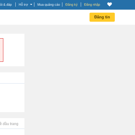
ỏi & đáp
Hỗ trợ
Mua quảng cáo
Đăng ký
Đăng nhập
Đăng tin
ề đầu trang