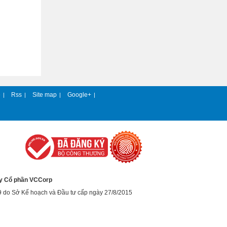
e
Rss
Site map
Google+
|
|
|
|
y Cổ phần VCCorp
9 do Sở Kế hoạch và Đầu tư cấp ngày 27/8/2015