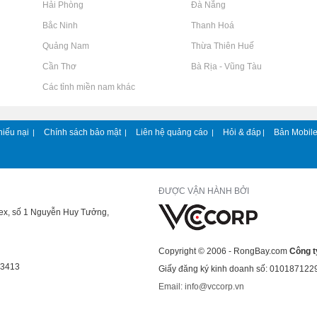
Rao vặt tại Hải Phòng
Rao vặt tại Đà Nẵng
Rao vặt tại Bắc Ninh
Rao vặt tại Thanh Hoá
Rao vặt tại Quảng Nam
Rao vặt tại Thừa Thiên Huế
Rao vặt tại Cần Thơ
Rao vặt tại Bà Rịa - Vũng Tàu
Rao vặt tại Các tỉnh miền nam khác
hiếu nại
Chính sách bảo mật
Liên hệ quảng cáo
Hỏi & đáp
Bản Mobil
|
|
|
|
ĐƯỢC VẬN HÀNH BỞI
lex, số 1 Nguyễn Huy Tưởng,
Copyright © 2006 - RongBay.com
Công t
43413
Giấy đăng ký kinh doanh số: 010187122
Email: info@vccorp.vn