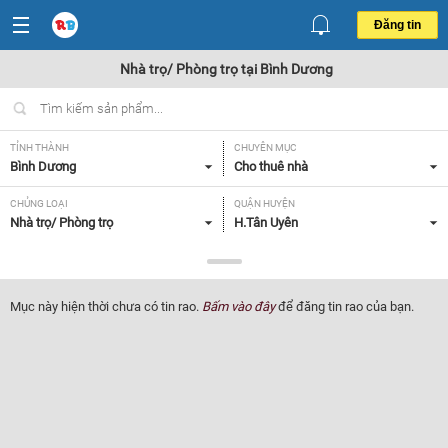
Đăng tin
Nhà trọ/ Phòng trọ tại Bình Dương
TỈNH THÀNH
CHUYÊN MỤC
Bình Dương
Cho thuê nhà
CHỦNG LOẠI
QUẬN HUYỆN
Nhà trọ/ Phòng trọ
H.Tân Uyên
GIÁ
TIỆN ÍCH
> 5 triệu,
Tất cả
Mục này hiện thời chưa có tin rao.
Bấm vào đây
để đăng tin rao của bạn.
Lọc