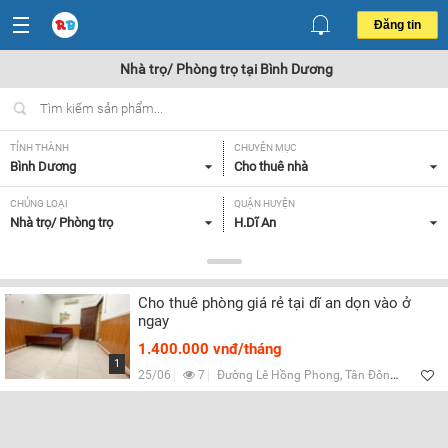
Đăng tin
Nhà trọ/ Phòng trọ tại Bình Dương
TỈNH THÀNH
CHUYÊN MỤC
Bình Dương
Cho thuê nhà
CHỦNG LOẠI
QUẬN HUYỆN
Nhà trọ/ Phòng trọ
H.Dĩ An
GIÁ
TIỆN ÍCH
Từ 3 - 5 triệu,
Tất cả
Cho thuê phòng giá rẻ tại dĩ an dọn vào ở
ngay
Lọc
1.400.000 vnđ/tháng
1
25/06
7
Đường Lê Hồng Phong, Tân Đông Hiệp, Bình Dương