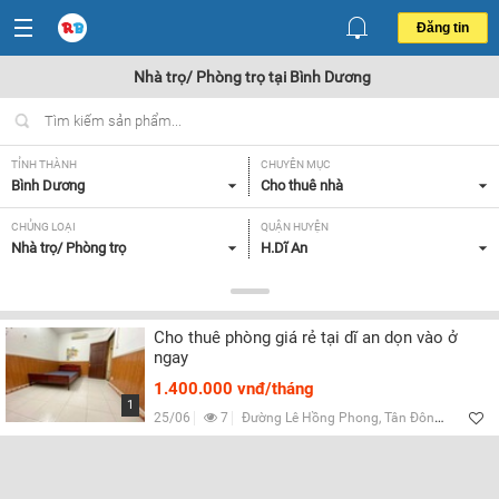
Đăng tin
Nhà trọ/ Phòng trọ tại Bình Dương
TỈNH THÀNH
CHUYÊN MỤC
Bình Dương
Cho thuê nhà
CHỦNG LOẠI
QUẬN HUYỆN
Nhà trọ/ Phòng trọ
H.Dĩ An
GIÁ
TIỆN ÍCH
Thỏa thuận,
Tất cả
Cho thuê phòng giá rẻ tại dĩ an dọn vào ở
ngay
Lọc
1.400.000 vnđ/tháng
1
25/06
7
Đường Lê Hồng Phong, Tân Đông Hiệp, Bình Dương