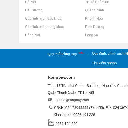
Rao vặt tại Hà Nội
Rao vặt tại TP.Hồ Chí Minh
Rao vặt tại Hải Dương
Rao vặt tại Quảng Ninh
Rao vặt tại Các tỉnh miền bắc khác
Rao vặt tại Khánh Hoà
Rao vặt tại Các tỉnh miền trung khác
Rao vặt tại Bình Dương
Rao vặt tại Đồng Nai
Rao vặt tại Long An
New
Quy định, chính sách k
Quy chế Rồng Bay
|
Tìm kiếm nhanh
Rongbay.com
Tầng 17 Tòa nhà Center Building - Hapulico Comp
Quận Thanh Xuân, TP Hà Nội.
Lienhe@rongbay.com
CSKH: 024 73095555 (Ext: 456). Fax: 024 397
Kinh doanh: 0936 194 226
0936 194 226