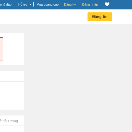
ỏi & đáp
Hỗ trợ
Mua quảng cáo
Đăng ký
Đăng nhập
Đăng tin
ề đầu trang