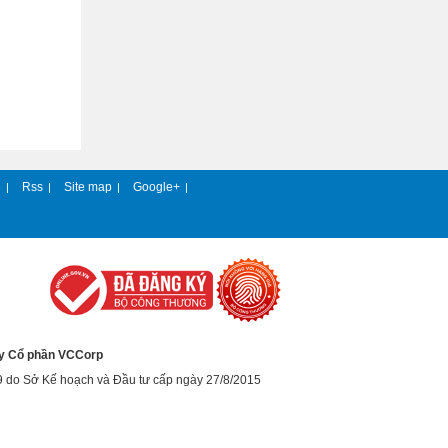
e
Rss
Site map
Google+
|
|
|
|
y Cổ phần VCCorp
9 do Sở Kế hoạch và Đầu tư cấp ngày 27/8/2015