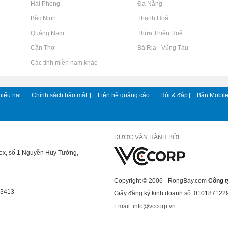
Rao vặt tại Hải Phòng
Rao vặt tại Đà Nẵng
Rao vặt tại Bắc Ninh
Rao vặt tại Thanh Hoá
Rao vặt tại Quảng Nam
Rao vặt tại Thừa Thiên Huế
Rao vặt tại Cần Thơ
Rao vặt tại Bà Rịa - Vũng Tàu
Rao vặt tại Các tỉnh miền nam khác
hiếu nại
Chính sách bảo mật
Liên hệ quảng cáo
Hỏi & đáp
Bản Mobil
|
|
|
|
ĐƯỢC VẬN HÀNH BỞI
lex, số 1 Nguyễn Huy Tưởng,
Copyright © 2006 - RongBay.com
Công t
43413
Giấy đăng ký kinh doanh số: 010187122
Email: info@vccorp.vn