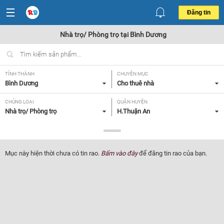
Đăng tin
Nhà trọ/ Phòng trọ tại Bình Dương
TỈNH THÀNH
CHUYÊN MỤC
Bình Dương
Cho thuê nhà
CHỦNG LOẠI
QUẬN HUYỆN
Nhà trọ/ Phòng trọ
H.Thuận An
GIÁ
TIỆN ÍCH
Tất cả
Tất cả
Mục này hiện thời chưa có tin rao.
Bấm vào đây
để đăng tin rao của bạn.
Lọc