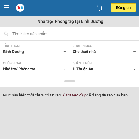
Đăng tin
Nhà trọ/ Phòng trọ tại Bình Dương
TỈNH THÀNH
CHUYÊN MỤC
Bình Dương
Cho thuê nhà
CHỦNG LOẠI
QUẬN HUYỆN
Nhà trọ/ Phòng trọ
H.Thuận An
GIÁ
TIỆN ÍCH
Tất cả
Tất cả
Mục này hiện thời chưa có tin rao.
Bấm vào đây
để đăng tin rao của bạn.
Lọc