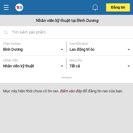
Đăng tin
Nhân viên kỹ thuật tại Bình Dương
TỈNH THÀNH
CHUYÊN MỤC
Bình Dương
Lao động trí óc
CÔNG VIỆC
NHU CẦU
Nhân viên kỹ thuật
Tất cả
LOẠI HÌNH
Tất cả
Mục này hiện thời chưa có tin rao.
Bấm vào đây
để đăng tin rao của bạn.
Lọc