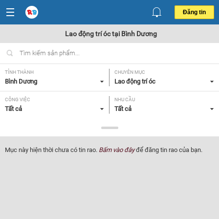
Đăng tin
Lao động trí óc tại Bình Dương
TỈNH THÀNH
CHUYÊN MỤC
Bình Dương
Lao động trí óc
CÔNG VIỆC
NHU CẦU
Tất cả
Tất cả
LOẠI HÌNH
Tất cả
Mục này hiện thời chưa có tin rao.
Bấm vào đây
để đăng tin rao của bạn.
Lọc