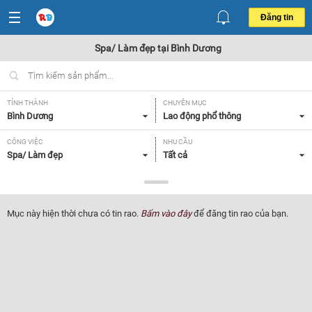
Đăng tin
Spa/ Làm đẹp tại Bình Dương
TỈNH THÀNH
CHUYÊN MỤC
Bình Dương
Lao động phổ thông
CÔNG VIỆC
NHU CẦU
Spa/ Làm đẹp
Tất cả
LOẠI HÌNH
Tất cả
Mục này hiện thời chưa có tin rao.
Bấm vào đây
để đăng tin rao của bạn.
Lọc