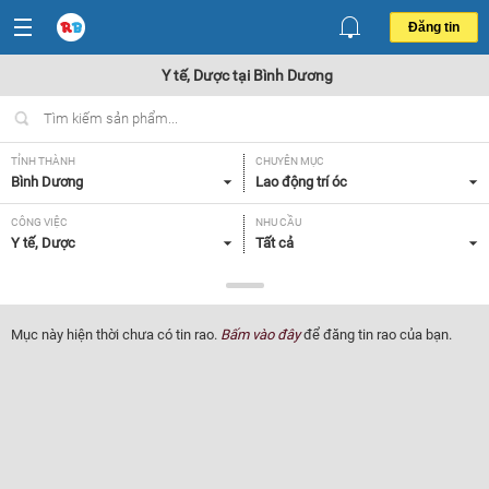
Đăng tin
Y tế, Dược tại Bình Dương
TỈNH THÀNH
CHUYÊN MỤC
Bình Dương
Lao động trí óc
CÔNG VIỆC
NHU CẦU
Y tế, Dược
Tất cả
LOẠI HÌNH
Tất cả
Mục này hiện thời chưa có tin rao.
Bấm vào đây
để đăng tin rao của bạn.
Lọc