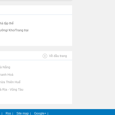
hà tập thể
ưởng/ Kho/Trang trại
Về đầu trang
Đà Nẵng
Thanh Hoá
Thừa Thiên Huế
Bà Rịa - Vũng Tàu
e
Rss
Site map
Google+
|
|
|
|