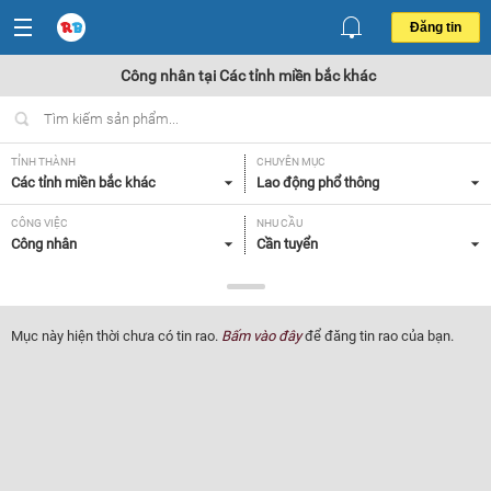
Đăng tin
Công nhân tại Các tỉnh miền bắc khác
TỈNH THÀNH
CHUYÊN MỤC
Các tỉnh miền bắc khác
Lao động phổ thông
CÔNG VIỆC
NHU CẦU
Công nhân
Cần tuyển
LOẠI HÌNH
Toàn thời gian
Mục này hiện thời chưa có tin rao.
Bấm vào đây
để đăng tin rao của bạn.
Lọc