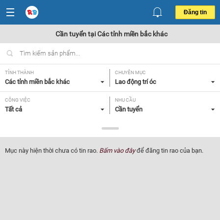
Đăng tin
Cần tuyển tại Các tỉnh miền bắc khác
TỈNH THÀNH
CHUYÊN MỤC
Các tỉnh miền bắc khác
Lao động trí óc
CÔNG VIỆC
NHU CẦU
Tất cả
Cần tuyển
LOẠI HÌNH
Toàn thời gian
Mục này hiện thời chưa có tin rao.
Bấm vào đây
để đăng tin rao của bạn.
Lọc