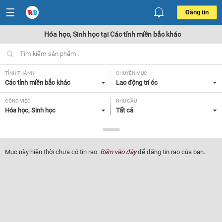
Đăng tin
Hóa học, Sinh học tại Các tỉnh miền bắc khác
TỈNH THÀNH
CHUYÊN MỤC
Các tỉnh miền bắc khác
Lao động trí óc
CÔNG VIỆC
NHU CẦU
Hóa học, Sinh học
Tất cả
LOẠI HÌNH
Tất cả
Mục này hiện thời chưa có tin rao.
Bấm vào đây
để đăng tin rao của bạn.
Lọc