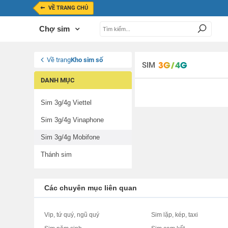
VỀ TRANG CHỦ
Chợ sim
Về trang
Kho sim số
SIM
DANH MỤC
Sim 3g/4g Viettel
Sim 3g/4g Vinaphone
Sim 3g/4g Mobifone
Thánh sim
Các chuyên mục liên quan
Vip, tứ quý, ngũ quý
Sim lặp, kép, taxi