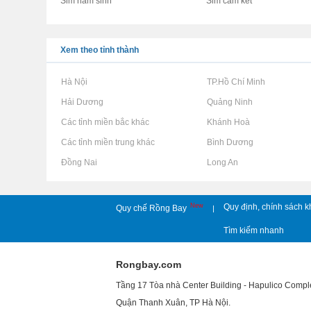
Sim năm sinh
Sim cam kết
Xem theo tỉnh thành
Rao vặt tại Hà Nội
Rao vặt tại TP.Hồ Chí Minh
Rao vặt tại Hải Dương
Rao vặt tại Quảng Ninh
Rao vặt tại Các tỉnh miền bắc khác
Rao vặt tại Khánh Hoà
Rao vặt tại Các tỉnh miền trung khác
Rao vặt tại Bình Dương
Rao vặt tại Đồng Nai
Rao vặt tại Long An
New
Quy định, chính sách k
Quy chế Rồng Bay
|
Tìm kiếm nhanh
Rongbay.com
Tầng 17 Tòa nhà Center Building - Hapulico Comp
Quận Thanh Xuân, TP Hà Nội.