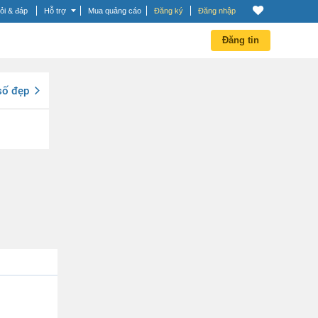
ỏi & đáp
Hỗ trợ
Mua quảng cáo
Đăng ký
Đăng nhập
Đăng tin
số đẹp