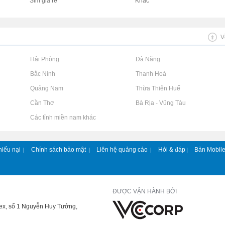
Sim giá rẻ
Khác
V
Rao vặt tại Hải Phòng
Rao vặt tại Đà Nẵng
Rao vặt tại Bắc Ninh
Rao vặt tại Thanh Hoá
Rao vặt tại Quảng Nam
Rao vặt tại Thừa Thiên Huế
Rao vặt tại Cần Thơ
Rao vặt tại Bà Rịa - Vũng Tàu
Rao vặt tại Các tỉnh miền nam khác
hiếu nại
Chính sách bảo mật
Liên hệ quảng cáo
Hỏi & đáp
Bản Mobil
|
|
|
|
ĐƯỢC VẬN HÀNH BỞI
lex, số 1 Nguyễn Huy Tưởng,