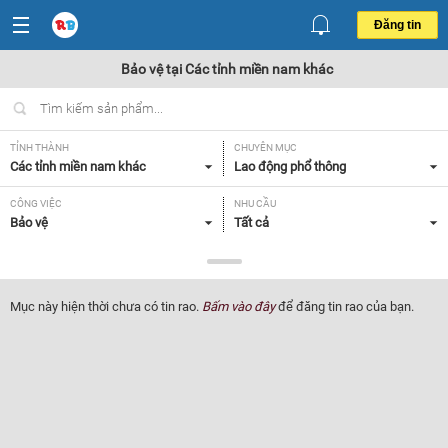
Đăng tin
Bảo vệ tại Các tỉnh miền nam khác
TỈNH THÀNH
CHUYÊN MỤC
Các tỉnh miền nam khác
Lao động phổ thông
CÔNG VIỆC
NHU CẦU
Bảo vệ
Tất cả
LOẠI HÌNH
Tất cả
Mục này hiện thời chưa có tin rao.
Bấm vào đây
để đăng tin rao của bạn.
Lọc