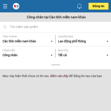
Đăng tin
Công nhân tại Các tỉnh miền nam khác
TỈNH THÀNH
CHUYÊN MỤC
Các tỉnh miền nam khác
Lao động phổ thông
CÔNG VIỆC
NHU CẦU
Công nhân
Tất cả
LOẠI HÌNH
Tất cả
Mục này hiện thời chưa có tin rao.
Bấm vào đây
để đăng tin rao của bạn.
Lọc