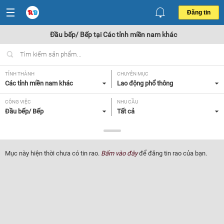
Đăng tin
Đầu bếp/ Bếp tại Các tỉnh miền nam khác
TỈNH THÀNH
CHUYÊN MỤC
Các tỉnh miền nam khác
Lao động phổ thông
CÔNG VIỆC
NHU CẦU
Đầu bếp/ Bếp
Tất cả
LOẠI HÌNH
Tất cả
Mục này hiện thời chưa có tin rao.
Bấm vào đây
để đăng tin rao của bạn.
Lọc