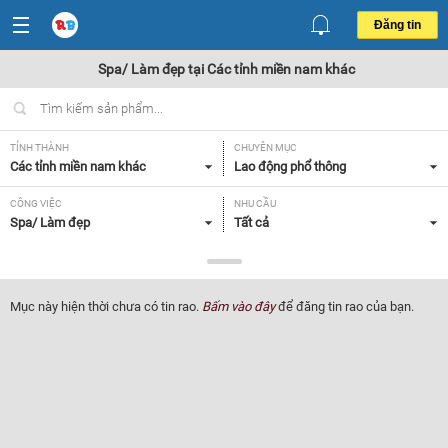
Đăng tin
Spa/ Làm đẹp tại Các tỉnh miền nam khác
TỈNH THÀNH
CHUYÊN MỤC
Các tỉnh miền nam khác
Lao động phổ thông
CÔNG VIỆC
NHU CẦU
Spa/ Làm đẹp
Tất cả
LOẠI HÌNH
Tất cả
Mục này hiện thời chưa có tin rao.
Bấm vào đây
để đăng tin rao của bạn.
Lọc