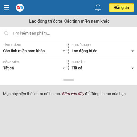
Đăng tin
Lao động trí óc tại Các tỉnh miền nam khác
TỈNH THÀNH
CHUYÊN MỤC
Các tỉnh miền nam khác
Lao động trí óc
CÔNG VIỆC
NHU CẦU
Tất cả
Tất cả
LOẠI HÌNH
Tất cả
Mục này hiện thời chưa có tin rao.
Bấm vào đây
để đăng tin rao của bạn.
Lọc