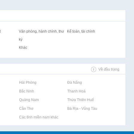
t
Văn phòng, hành chính, thư
Kế toán, tài chính
ký
Khác
Về đầu trang
Rao vặt tại Hải Phòng
Rao vặt tại Đà Nẵng
Rao vặt tại Bắc Ninh
Rao vặt tại Thanh Hoá
Rao vặt tại Quảng Nam
Rao vặt tại Thừa Thiên Huế
Rao vặt tại Cần Thơ
Rao vặt tại Bà Rịa - Vũng Tàu
Rao vặt tại Các tỉnh miền nam khác