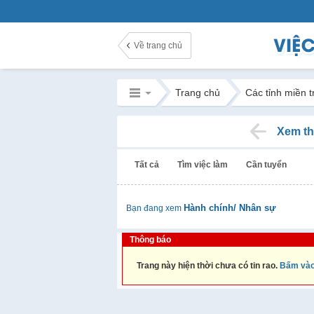
Về trang chủ
Trang chủ
Các tỉnh miền 
Xem th
Tất cả
Tìm việc làm
Cần tuyển
Hành chính/ Nhân sự
Bạn đang xem
Thông báo
Trang này hiện thời chưa có tin rao.
Bấm vào