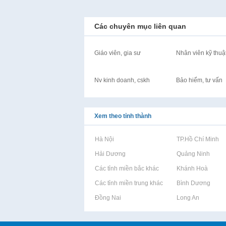
Các chuyên mục liên quan
Giáo viên, gia sư
Nhân viên kỹ thuậ
Nv kinh doanh, cskh
Bảo hiểm, tư vấn
Xem theo tỉnh thành
Rao vặt tại Hà Nội
Rao vặt tại TP.Hồ Chí Minh
Rao vặt tại Hải Dương
Rao vặt tại Quảng Ninh
Rao vặt tại Các tỉnh miền bắc khác
Rao vặt tại Khánh Hoà
Rao vặt tại Các tỉnh miền trung khác
Rao vặt tại Bình Dương
Rao vặt tại Đồng Nai
Rao vặt tại Long An