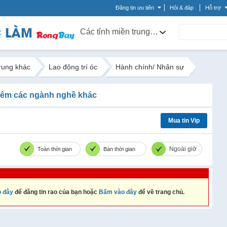
Đăng tin ưu tiên
Hỏi & đáp
Hỗ trợ
Các tỉnh miền trung khác
trung khác
Lao động trí óc
Hành chính/ Nhân sự
êm các ngành nghề khác
Mua tin Vip
Ngoài giờ
Toàn thời gian
Bán thời gian
 đây
để đăng tin rao của bạn hoặc
Bấm vào đây
để về trang chủ.