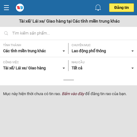
Đăng tin
Tài xế/ Lái xe/ Giao hàng tại Các tỉnh miền trung khác
TỈNH THÀNH
CHUYÊN MỤC
Các tỉnh miền trung khác
Lao động phổ thông
CÔNG VIỆC
NHU CẦU
Tài xế/ Lái xe/ Giao hàng
Tất cả
LOẠI HÌNH
Tất cả
Mục này hiện thời chưa có tin rao.
Bấm vào đây
để đăng tin rao của bạn.
Lọc