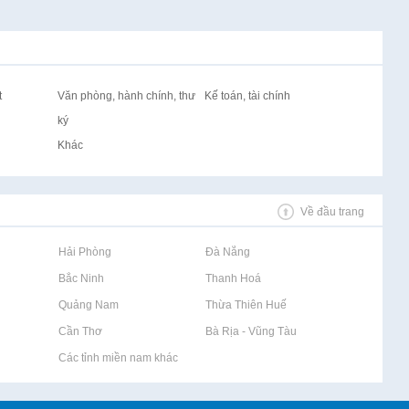
t
Văn phòng, hành chính, thư
Kế toán, tài chính
ký
Khác
Về đầu trang
Rao vặt tại Hải Phòng
Rao vặt tại Đà Nẵng
Rao vặt tại Bắc Ninh
Rao vặt tại Thanh Hoá
Rao vặt tại Quảng Nam
Rao vặt tại Thừa Thiên Huế
Rao vặt tại Cần Thơ
Rao vặt tại Bà Rịa - Vũng Tàu
Rao vặt tại Các tỉnh miền nam khác