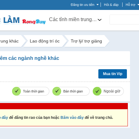
Đăng tin ưu tiên
Hỏi & đáp
Hỗ trợ
Các tỉnh miền trung khác
trung khác
Lao động trí óc
Trợ lý/ trợ giảng
êm các ngành nghề khác
Mua tin Vip
Ngoài giờ
Toàn thời gian
Bán thời gian
 đây
để đăng tin rao của bạn hoặc
Bấm vào đây
để về trang chủ.