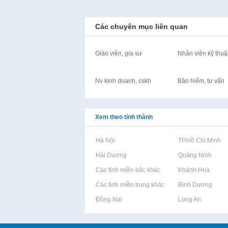
Các chuyên mục liên quan
Giáo viên, gia sư
Nhân viên kỹ thuậ
Nv kinh doanh, cskh
Bảo hiểm, tư vấn
Xem theo tỉnh thành
Rao vặt tại Hà Nội
Rao vặt tại TP.Hồ Chí Minh
Rao vặt tại Hải Dương
Rao vặt tại Quảng Ninh
Rao vặt tại Các tỉnh miền bắc khác
Rao vặt tại Khánh Hoà
Rao vặt tại Các tỉnh miền trung khác
Rao vặt tại Bình Dương
Rao vặt tại Đồng Nai
Rao vặt tại Long An