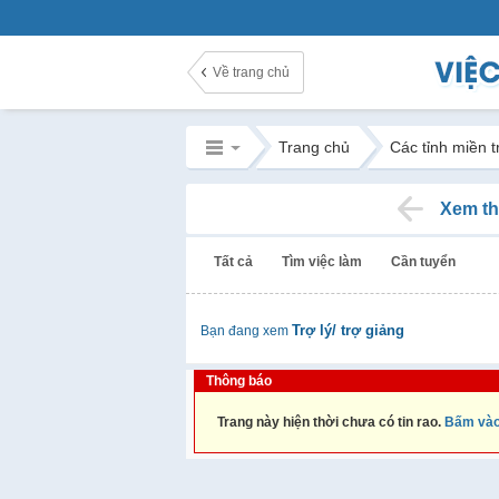
Về trang chủ
Trang chủ
Các tỉnh miền 
Xem th
Tất cả
Tìm việc làm
Cần tuyển
Trợ lý/ trợ giảng
Bạn đang xem
Thông báo
Trang này hiện thời chưa có tin rao.
Bấm vào