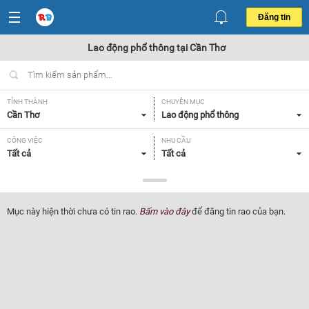
Đăng tin
Lao động phổ thông tại Cần Thơ
TỈNH THÀNH
CHUYÊN MỤC
Cần Thơ
Lao động phổ thông
CÔNG VIỆC
NHU CẦU
Tất cả
Tất cả
LOẠI HÌNH
Tất cả
Mục này hiện thời chưa có tin rao.
Bấm vào đây
để đăng tin rao của bạn.
Lọc