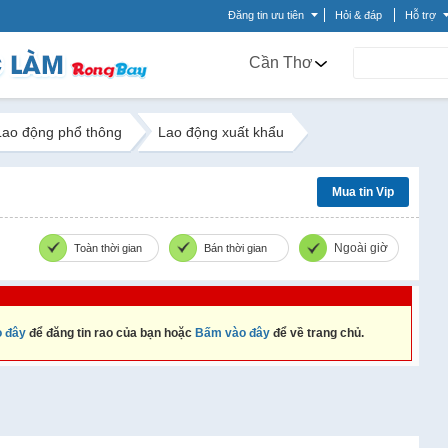
Đăng tin ưu tiên
Hỏi & đáp
Hỗ trợ
Cần Thơ
Lao động phổ thông
Lao động xuất khẩu
Mua tin Vip
Ngoài giờ
Toàn thời gian
Bán thời gian
 đây
để đăng tin rao của bạn hoặc
Bấm vào đây
để về trang chủ.