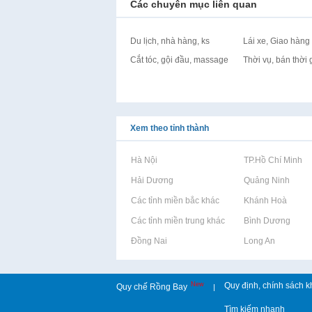
Các chuyên mục liên quan
Du lịch, nhà hàng, ks
Lái xe, Giao hàng
Cắt tóc, gội đầu, massage
Thời vụ, bán thời 
Xem theo tỉnh thành
Rao vặt tại Hà Nội
Rao vặt tại TP.Hồ Chí Minh
Rao vặt tại Hải Dương
Rao vặt tại Quảng Ninh
Rao vặt tại Các tỉnh miền bắc khác
Rao vặt tại Khánh Hoà
Rao vặt tại Các tỉnh miền trung khác
Rao vặt tại Bình Dương
Rao vặt tại Đồng Nai
Rao vặt tại Long An
New
Quy định, chính sách k
Quy chế Rồng Bay
|
Tìm kiếm nhanh