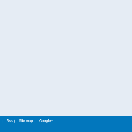
e
Rss
Site map
Google+
|
|
|
|