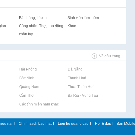
Bán hàng, tiếp thị
Sinh viên làm thêm
gian
Công nhân, Thợ, Lao động
Khác
chân tay
Về đầu trang
Rao vặt tại Hải Phòng
Rao vặt tại Đà Nẵng
Rao vặt tại Bắc Ninh
Rao vặt tại Thanh Hoá
Rao vặt tại Quảng Nam
Rao vặt tại Thừa Thiên Huế
Rao vặt tại Cần Thơ
Rao vặt tại Bà Rịa - Vũng Tàu
Rao vặt tại Các tỉnh miền nam khác
hiếu nại
Chính sách bảo mật
Liên hệ quảng cáo
Hỏi & đáp
Bản Mobil
|
|
|
|