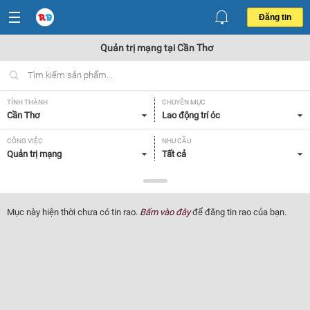
Đăng tin
Quản trị mạng tại Cần Thơ
TỈNH THÀNH
CHUYÊN MỤC
Cần Thơ
Lao động trí óc
CÔNG VIỆC
NHU CẦU
Quản trị mạng
Tất cả
LOẠI HÌNH
Tất cả
Mục này hiện thời chưa có tin rao.
Bấm vào đây
để đăng tin rao của bạn.
Lọc