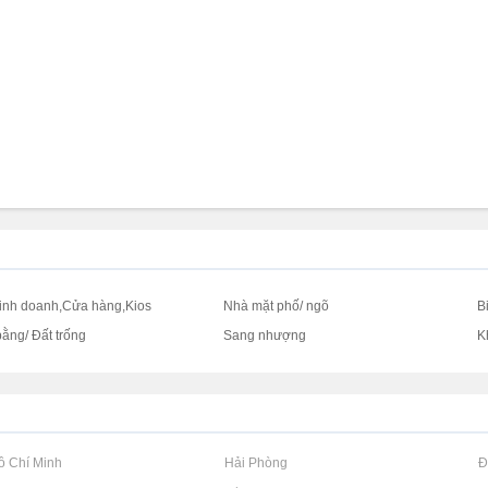
inh doanh,Cửa hàng,Kios
Nhà mặt phố/ ngõ
B
bằng/ Đất trống
Sang nhượng
K
Hồ Chí Minh
Rao vặt tại Hải Phòng
Rao vặt tại 