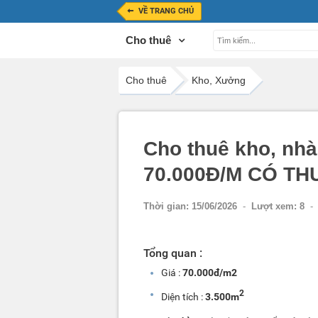
VỀ TRANG CHỦ
Cho thuê
Cho thuê
Kho, Xưởng
Cho thuê kho, nh
70.000Đ/M CÓ T
Thời gian:
15/06/2026
-
Lượt xem:
8
-
Tổng quan :
Giá :
70.000đ/m2
2
Diện tích :
3.500m