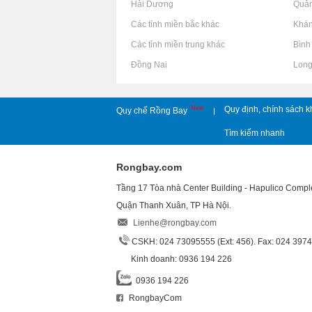
Rao vặt tại Hải Dương
Rao vặt tại Quả
Rao vặt tại Các tỉnh miền bắc khác
Rao vặt tại Khá
Rao vặt tại Các tỉnh miền trung khác
Rao vặt tại Bìn
Rao vặt tại Đồng Nai
Rao vặt tại Lon
New
Quy định, chính sách k
Quy chế Rồng Bay
|
Tìm kiếm nhanh
Rongbay.com
Tầng 17 Tòa nhà Center Building - Hapulico Comp
Quận Thanh Xuân, TP Hà Nội.
Lienhe@rongbay.com
CSKH: 024 73095555 (Ext: 456). Fax: 024 397
Kinh doanh: 0936 194 226
0936 194 226
RongbayCom