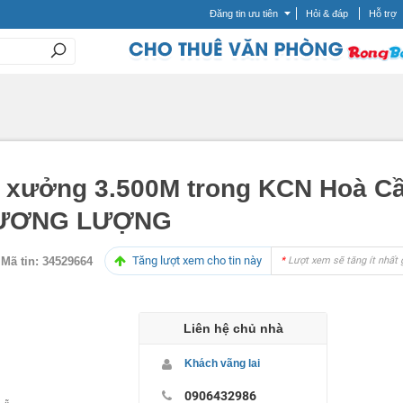
Đăng tin ưu tiên
Hỏi & đáp
Hỗ trợ
à xưởng 3.500M trong KCN Hoà Cầ
HƯƠNG LƯỢNG
Tăng lượt xem cho tin này
Mã tin:
34529664
*
Lượt xem sẽ tăng ít nhất 
Liên hệ chủ nhà
Khách vãng lai
0906432986