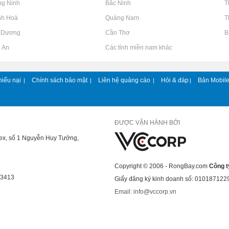
ng Ninh
Rao vặt tại Bắc Ninh
Rao vặt tại 
nh Hoà
Rao vặt tại Quảng Nam
Rao vặt tại 
h Dương
Rao vặt tại Cần Thơ
Rao vặt tại 
g An
Rao vặt tại Các tỉnh miền nam khác
hiếu nại
Chính sách bảo mật
Liên hệ quảng cáo
Hỏi & đáp
Bản Mobil
|
|
|
|
ĐƯỢC VẬN HÀNH BỞI
lex, số 1 Nguyễn Huy Tưởng,
Copyright © 2006 - RongBay.com
Công t
43413
Giấy đăng ký kinh doanh số: 010187122
Email: info@vccorp.vn