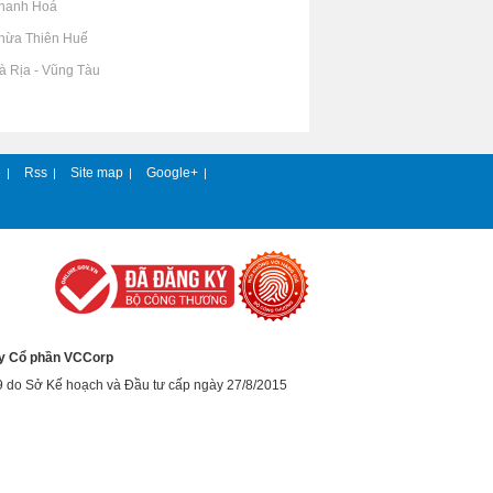
Thanh Hoá
Thừa Thiên Huế
Bà Rịa - Vũng Tàu
e
Rss
Site map
Google+
|
|
|
|
y Cổ phần VCCorp
9 do Sở Kế hoạch và Đầu tư cấp ngày 27/8/2015