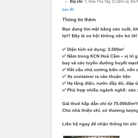
Địa chỉ:
7, Hòa Thọ Tây, Q.Cẩm Lệ, Đà
bản đồ
Thông tin thêm
B
ạ
n
đ
ang tìm m
ặ
t b
ằ
ng s
ả
n xu
ấ
t, k
l
ợ
i?
Đ
ây là c
ơ
h
ộ
i không nên b
ỏ
l
ỡ
!
✅ Di
ệ
n tích s
ử
d
ụ
ng: 3.500m²
✅ N
ằ
m trong KCN Hoà C
ầ
m – v
ị
trí 
bay và các tuy
ế
n
đườ
ng huy
ế
t m
ạ
c
✅ K
ế
t c
ấ
u nhà x
ưở
ng kiên c
ố
, n
ề
n 
✅ Xe container ra vào thu
ậ
n ti
ệ
n
✅ H
ạ
t
ầ
ng
đ
i
ệ
n, n
ướ
c
đầ
y
đủ
,
đ
áp
✅ Phù h
ợ
p nhi
ề
u ngành ngh
ề
: s
ả
n 
Giá thuê h
ấ
p d
ẫ
n ch
ỉ
t
ừ
70.000
đ
/m²
Ch
ủ
nhà thi
ệ
n chí, có th
ươ
ng l
ượ
n
Liên h
ệ
ngay
để
nh
ậ
n thông tin chi 