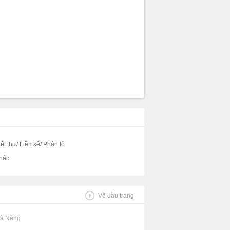
iệt thự/ Liền kề/ Phân lô
hác
Về đầu trang
Đà Nẵng