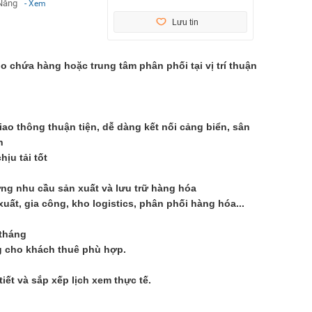
 Nẵng
- Xem
Lưu tin
ho ch
ứ
a hàng ho
ặ
c trung tâm phân ph
ố
i t
ạ
i v
ị
trí thu
ậ
n
giao thông thu
ậ
n ti
ệ
n, d
ễ
dàng k
ế
t n
ố
i c
ả
ng bi
ể
n, sân
h
ch
ị
u t
ả
i t
ố
t
ứ
ng nhu c
ầ
u s
ả
n xu
ấ
t và l
ư
u tr
ữ
hàng hóa
xu
ấ
t, gia công, kho logistics, phân ph
ố
i hàng hóa...
/tháng
g cho khách thuê phù h
ợ
p.
ti
ế
t và s
ắ
p x
ế
p l
ị
ch xem th
ự
c t
ế
.