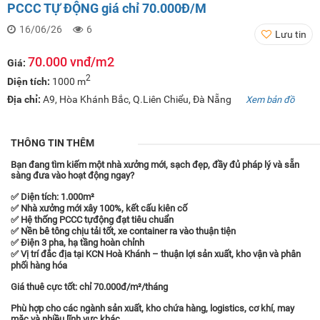
PCCC TỰ ĐỘNG giá chỉ 70.000Đ/M
16/06/26
6
Lưu tin
70.000 vnđ/m2
Giá:
2
Diện tích:
1000 m
Địa chỉ:
A9, Hòa Khánh Bắc, Q.Liên Chiểu, Đà Nẵng
Xem bản đồ
THÔNG TIN THÊM
B
ạ
n
đ
ang tìm ki
ế
m m
ộ
t nhà x
ưở
ng m
ớ
i, s
ạ
ch
đẹ
p,
đầ
y
đủ
pháp lý và s
ẵ
n
sàng
đư
a vào ho
ạ
t
độ
ng ngay?
✅ Di
ệ
n tích: 1.000m²
✅ Nhà x
ưở
ng m
ớ
i xây 100%, k
ế
t c
ấ
u kiên c
ố
✅ H
ệ
th
ố
ng PCCC t
ự
độ
ng
đạ
t tiêu chu
ẩ
n
✅ N
ề
n bê tông ch
ị
u t
ả
i t
ố
t, xe container ra vào thu
ậ
n ti
ệ
n
✅
Đ
i
ệ
n 3 pha, h
ạ
t
ầ
ng hoàn ch
ỉ
nh
✅ V
ị
trí
đắ
c
đị
a t
ạ
i KCN Hoà Khánh – thu
ậ
n l
ợ
i s
ả
n xu
ấ
t, kho v
ậ
n và phân
ph
ố
i hàng hóa
Giá thuê c
ự
c t
ố
t: ch
ỉ
70.000
đ
/m²/tháng
Phù h
ợ
p cho các ngành s
ả
n xu
ấ
t, kho ch
ứ
a hàng, logistics, c
ơ
khí, may
m
ặ
c và nhi
ề
u l
ĩ
nh v
ự
c khác.