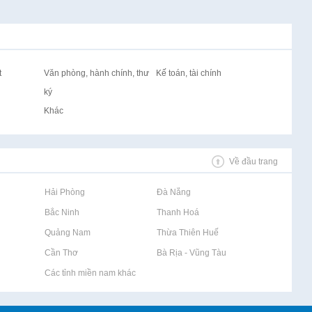
t
Văn phòng, hành chính, thư
Kế toán, tài chính
ký
Khác
Về đầu trang
Rao vặt tại Hải Phòng
Rao vặt tại Đà Nẵng
Rao vặt tại Bắc Ninh
Rao vặt tại Thanh Hoá
Rao vặt tại Quảng Nam
Rao vặt tại Thừa Thiên Huế
Rao vặt tại Cần Thơ
Rao vặt tại Bà Rịa - Vũng Tàu
Rao vặt tại Các tỉnh miền nam khác