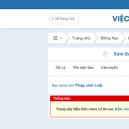
Về trang chủ
Trang chủ
Đồng Nai
Xem th
Tất cả
Tìm việc làm
Cần tuyển
Pháp chế/ Luật
Bạn đang xem
Thông báo
Trang này hiện thời chưa có tin rao.
Bấm vào