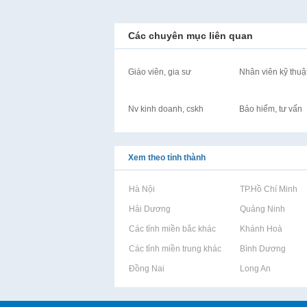
Các chuyên mục liên quan
Giáo viên, gia sư
Nhân viên kỹ thuậ
Nv kinh doanh, cskh
Bảo hiểm, tư vấn
Xem theo tỉnh thành
Rao vặt tại Hà Nội
Rao vặt tại TP.Hồ Chí Minh
Rao vặt tại Hải Dương
Rao vặt tại Quảng Ninh
Rao vặt tại Các tỉnh miền bắc khác
Rao vặt tại Khánh Hoà
Rao vặt tại Các tỉnh miền trung khác
Rao vặt tại Bình Dương
Rao vặt tại Đồng Nai
Rao vặt tại Long An