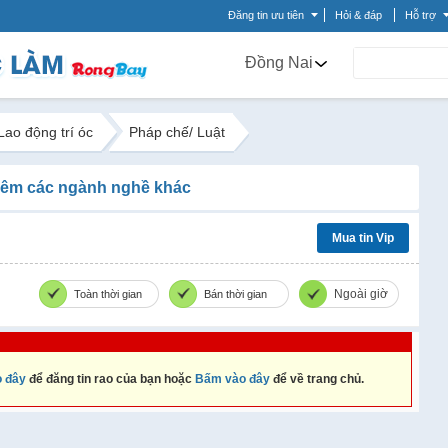
Đăng tin ưu tiên
Hỏi & đáp
Hỗ trợ
Đồng Nai
Lao động trí óc
Pháp chế/ Luật
êm các ngành nghề khác
Mua tin Vip
Ngoài giờ
Toàn thời gian
Bán thời gian
 đây
để đăng tin rao của bạn hoặc
Bấm vào đây
để về trang chủ.