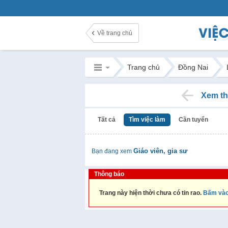
Về trang chủ
Trang chủ
Đồng Nai
Xem th
Tất cả
Tìm việc làm
Cần tuyển
Giáo viên, gia sư
Bạn đang xem
Thông báo
Trang này hiện thời chưa có tin rao.
Bấm vào