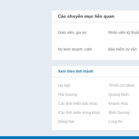
Các chuyên mục liên quan
Giáo viên, gia sư
Nhân viên kỹ thuậ
Nv kinh doanh, cskh
Bảo hiểm, tư vấn
Xem theo tỉnh thành
Rao vặt tại Hà Nội
Rao vặt tại TP.Hồ Chí Minh
Rao vặt tại Hải Dương
Rao vặt tại Quảng Ninh
Rao vặt tại Các tỉnh miền bắc khác
Rao vặt tại Khánh Hoà
Rao vặt tại Các tỉnh miền trung khác
Rao vặt tại Bình Dương
Rao vặt tại Đồng Nai
Rao vặt tại Long An