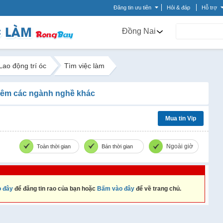
Đăng tin ưu tiên
Hỏi & đáp
Hỗ trợ
Đồng Nai
Lao động trí óc
Tìm việc làm
êm các ngành nghề khác
Mua tin Vip
Ngoài giờ
Toàn thời gian
Bán thời gian
 đây
để đăng tin rao của bạn hoặc
Bấm vào đây
để về trang chủ.