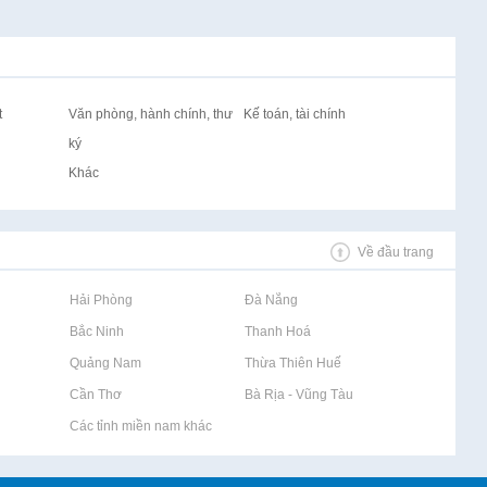
t
Văn phòng, hành chính, thư
Kế toán, tài chính
ký
Khác
Về đầu trang
Rao vặt tại Hải Phòng
Rao vặt tại Đà Nẵng
Rao vặt tại Bắc Ninh
Rao vặt tại Thanh Hoá
Rao vặt tại Quảng Nam
Rao vặt tại Thừa Thiên Huế
Rao vặt tại Cần Thơ
Rao vặt tại Bà Rịa - Vũng Tàu
Rao vặt tại Các tỉnh miền nam khác