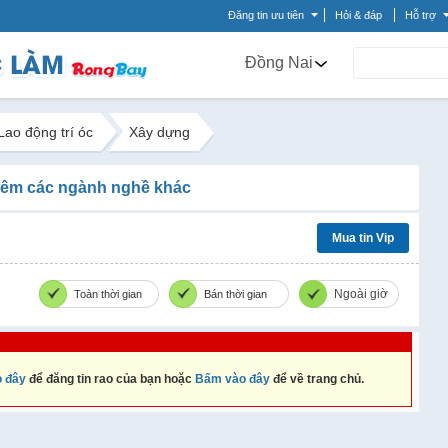
Đăng tin ưu tiên
Hỏi & đáp
Hỗ trợ
Đồng Nai
Lao động trí óc
Xây dựng
êm các ngành nghề khác
Mua tin Vip
Ngoài giờ
Toàn thời gian
Bán thời gian
 đây
để đăng tin rao của bạn hoặc
Bấm vào đây
để về trang chủ.