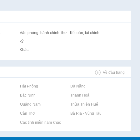
t
Văn phòng, hành chính, thư
Kế toán, tài chính
ký
Khác
Về đầu trang
Rao vặt tại Hải Phòng
Rao vặt tại Đà Nẵng
Rao vặt tại Bắc Ninh
Rao vặt tại Thanh Hoá
Rao vặt tại Quảng Nam
Rao vặt tại Thừa Thiên Huế
Rao vặt tại Cần Thơ
Rao vặt tại Bà Rịa - Vũng Tàu
Rao vặt tại Các tỉnh miền nam khác