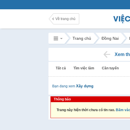
Về trang chủ
Trang chủ
Đồng Nai
Xem th
Tất cả
Tìm việc làm
Cần tuyển
Xây dựng
Bạn đang xem
Thông báo
Trang này hiện thời chưa có tin rao.
Bấm vào