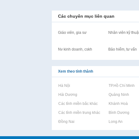
Các chuyên mục liên quan
Giáo viên, gia sư
Nhân viên kỹ thuậ
Nv kinh doanh, cskh
Bảo hiểm, tư vấn
Xem theo tỉnh thành
Rao vặt tại Hà Nội
Rao vặt tại TP.Hồ Chí Minh
Rao vặt tại Hải Dương
Rao vặt tại Quảng Ninh
Rao vặt tại Các tỉnh miền bắc khác
Rao vặt tại Khánh Hoà
Rao vặt tại Các tỉnh miền trung khác
Rao vặt tại Bình Dương
Rao vặt tại Đồng Nai
Rao vặt tại Long An