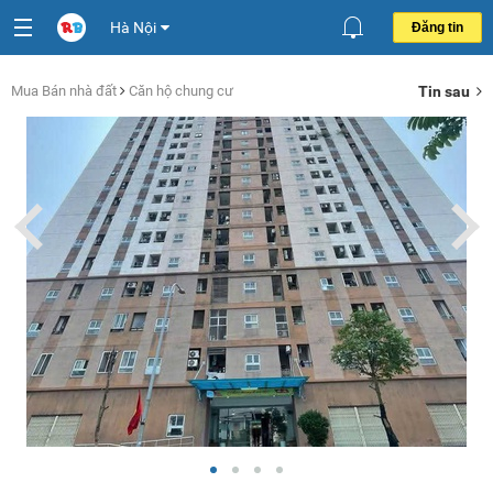
Hà Nội
Đăng tin
Mua Bán nhà đất
Căn hộ chung cư
Tin sau