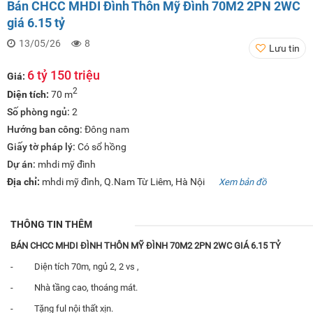
Bán CHCC MHDI Đình Thôn Mỹ Đình 70M2 2PN 2WC
giá 6.15 tỷ
13/05/26
8
Lưu tin
6 tỷ 150 triệu
Giá:
2
Diện tích:
70 m
Số phòng ngủ:
2
Hướng ban công:
Đông nam
Giấy tờ pháp lý:
Có sổ hồng
Dự án:
mhdi mỹ đình
Địa chỉ:
mhdi mỹ đình, Q.Nam Từ Liêm, Hà Nội
Xem bản đồ
THÔNG TIN THÊM
BÁN CHCC MHDI ĐÌNH THÔN MỸ ĐÌNH 70M2 2PN 2WC GIÁ 6.15 TỶ
- Diện tích 70m, ngủ 2, 2 vs ,
- Nhà tầng cao, thoáng mát.
- Tặng ful nội thất xịn.