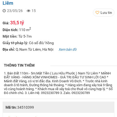
Liêm
23/05/26
15
Lưu tin
35,5 tỷ
Giá:
2
Diện tích:
110 m
Mặt tiền:
Từ 5-7m
Giấy tờ pháp lý:
Có sổ đỏ/ hồng
Địa chỉ:
Q.Nam Từ Liêm, Hà Nội
Xem bản đồ
THÔNG TIN THÊM
1. Bán Đất 110m - 5m.Mặt Tiền ( Lưu Hữu Phước ) Nam Từ Liêm * MẢNH
ĐẤT VÀNG - HÀNG XÓM VINHOMES - GIÁ TRỊ ĐẦU TƯ SINH LỜI CAO *
Mảnh đất Vàng, có vị trí đắc địa. Kinh Doanh Vô Đich. * Trước nhà kinh
doanh ô tô tránh, Đường thông hè thoáng. * Hàng xóm đang xây toà 9 tầng
vô cùng hoành tráng. * Khách mua về xây toà cho thuê vô cùng hợp lý. * Sổ
Đỏ chính chủ. 3. Liên Hệ. 0923230789 3. Zalo. 0923230789
Mã tin:
34510399