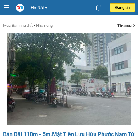
Hà Nội
Đăng tin
Mua Bán nhà đất
Nhà riêng
Tin sau
Bán Đất 110m - 5m.Mặt Tiền Lưu Hữu Phước Nam Từ