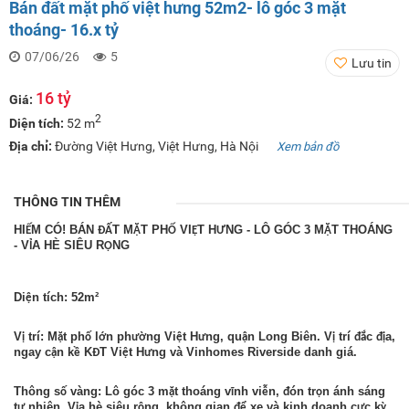
Bán đất mặt phố việt hưng 52m2- lô góc 3 mặt
thoáng- 16.x tỷ
07/06/26
5
Lưu tin
16 tỷ
Giá:
2
Diện tích:
52 m
Địa chỉ:
Đường Việt Hưng, Việt Hưng, Hà Nội
Xem bản đồ
THÔNG TIN THÊM
HI
M CÓ! BÁN
T M
T PH
VI
T H
NG - LÔ GÓC 3 M
T THOÁNG
Ế
ĐẤ
Ặ
Ố
Ệ
Ư
Ặ
- V
A HÈ SIÊU R
NG
Ỉ
Ộ
Di
n tích: 52m²
ệ
V
trí: M
t ph
l
n ph
ng Vi
t H
ng, qu
n Long Biên. V
trí
c
a,
ị
ặ
ố
ớ
ườ
ệ
ư
ậ
ị
đắ
đị
ngay c
n k
K
T Vi
t H
ng và Vinhomes Riverside danh giá.
ậ
ề
Đ
ệ
ư
Thông s
vàng: Lô góc 3 m
t thoáng v
nh vi
n,
ón tr
n ánh sáng
ố
ặ
ĩ
ễ
đ
ọ
t
nhiên. V
a hè siêu r
ng, không gian
xe và kinh doanh c
c k
ự
ỉ
ộ
để
ự
ỳ