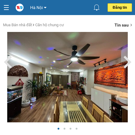
Hà Nội
Đăng tin
Mua Bán nhà đất
Căn hộ chung cư
Tin sau