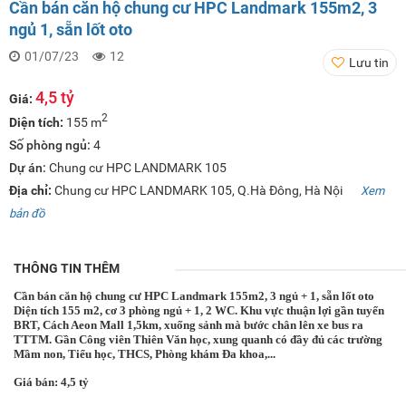
Cần bán căn hộ chung cư HPC Landmark 155m2, 3
ngủ 1, sẵn lốt oto
01/07/23
12
Lưu tin
4,5 tỷ
Giá:
2
Diện tích:
155 m
Số phòng ngủ:
4
Dự án:
Chung cư HPC LANDMARK 105
Địa chỉ:
Chung cư HPC LANDMARK 105, Q.Hà Đông, Hà Nội
Xem
bản đồ
THÔNG TIN THÊM
Cần bán căn hộ chung cư HPC Landmark 155m2, 3 ngủ + 1, sẵn lốt oto
Diện tích 155 m2, cơ 3 phòng ngủ + 1, 2 WC. Khu vực thuận lợi gần tuyến
BRT, Cách Aeon Mall 1,5km, xuống sảnh mà bước chân lên xe bus ra
TTTM. Gần Công viên Thiên Văn học, xung quanh có đầy đủ các trường
Mầm non, Tiểu học, THCS, Phòng khám Đa khoa,...
Giá bán: 4,5 tỷ