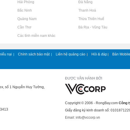
Rao vặt tại Hải Phòng
Rao vặt tại Đà Nẵng
Rao vặt tại Bắc Ninh
Rao vặt tại Thanh Hoá
Rao vặt tại Quảng Nam
Rao vặt tại Thừa Thiên Huế
Rao vặt tại Cần Thơ
Rao vặt tại Bà Rịa - Vũng Tàu
Rao vặt tại Các tỉnh miền nam khác
hiếu nại
Chính sách bảo mật
Liên hệ quảng cáo
Hỏi & đáp
Bản Mobil
|
|
|
|
ĐƯỢC VẬN HÀNH BỞI
lex, số 1 Nguyễn Huy Tưởng,
Copyright © 2006 - RongBay.com
Công t
43413
Giấy đăng ký kinh doanh số: 010187122
Email: info@vccorp.vn