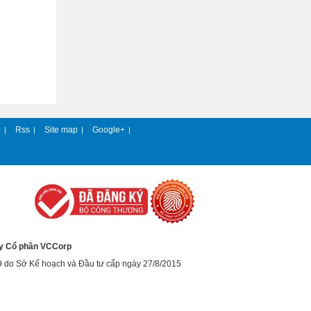
e
Rss
Site map
Google+
|
|
|
|
y Cổ phần VCCorp
9 do Sở Kế hoạch và Đầu tư cấp ngày 27/8/2015