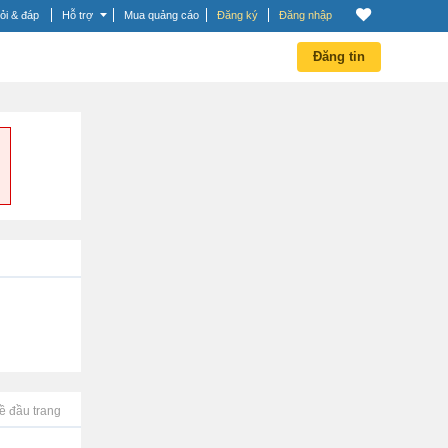
ỏi & đáp
Hỗ trợ
Mua quảng cáo
Đăng ký
Đăng nhập
Đăng tin
ề đầu trang