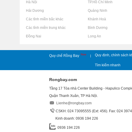
Rao vặt tại Hà Nội
Rao vặt tại TP.Hồ Chí Minh
Rao vặt tại Hải Dương
Rao vặt tại Quảng Ninh
Rao vặt tại Các tỉnh miền bắc khác
Rao vặt tại Khánh Hoà
Rao vặt tại Các tỉnh miền trung khác
Rao vặt tại Bình Dương
Rao vặt tại Đồng Nai
Rao vặt tại Long An
New
Quy định, chính sách k
Quy chế Rồng Bay
|
Tìm kiếm nhanh
Rongbay.com
Tầng 17 Tòa nhà Center Building - Hapulico Comp
Quận Thanh Xuân, TP Hà Nội.
Lienhe@rongbay.com
CSKH: 024 73095555 (Ext: 456). Fax: 024 397
Kinh doanh: 0936 194 226
0936 194 226