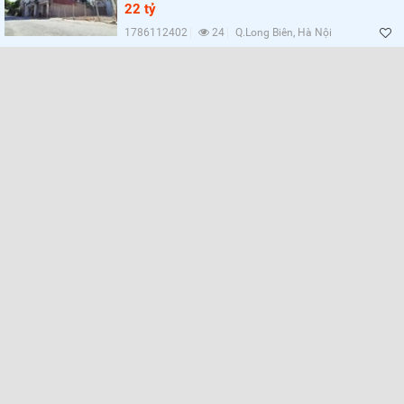
22 tỷ
1786112402
24
Q.Long Biên, Hà Nội
Lọc