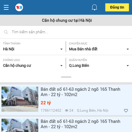
Đăng tin
Căn hộ chung cư tại Hà Nội
TỈNH THÀNH
CHUYÊN MỤC
Hà Nội
Mua Bán nhà đất
CHỦNG LOẠI
QUẬN HUYỆN
Căn hộ chung cư
Q.Long Biên
DIỆN TÍCH
MỨC GIÁ
Tất cả
Tất cả
Bán đất số 61-63 ngách 2 ngõ 165 Thanh
SỐ PHÒNG NGỦ
CĂN GÓC/ CĂN THƯỜNG
Am - 22 tỷ - 102m2
Tất cả
Tất cả
22 tỷ
HƯỚNG CỬA CHÍNH
HƯỚNG BAN CÔNG
1786112402
24
Q.Long Biên, Hà Nội
Tất cả
Tất cả
Bán đất số 61-63 ngách 2 ngõ 165 Thanh
Am - 22 tỷ - 102m2
GIẤY TỜ PHÁP LÝ
Tất cả