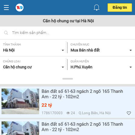
Đăng tin
Căn hộ chung cư tại Hà Nội
TỈNH THÀNH
CHUYÊN MỤC
Hà Nội
Mua Bán nhà đất
CHỦNG LOẠI
QUẬN HUYỆN
Căn hộ chung cư
H.Phú Xuyên
DIỆN TÍCH
MỨC GIÁ
Tất cả
Tất cả
Bán đất số 61-63 ngách 2 ngõ 165 Thanh
SỐ PHÒNG NGỦ
CĂN GÓC/ CĂN THƯỜNG
Am - 22 tỷ - 102m2
Tất cả
Tất cả
22 tỷ
HƯỚNG CỬA CHÍNH
HƯỚNG BAN CÔNG
1786170003
24
Q.Long Biên, Hà Nội
Tất cả
Tất cả
Bán đất số 61-63 ngách 2 ngõ 165 Thanh
Am - 22 tỷ - 102m2
GIẤY TỜ PHÁP LÝ
Tất cả