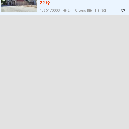
22 tỷ
1786170003
24
Q.Long Biên, Hà Nội
Lọc