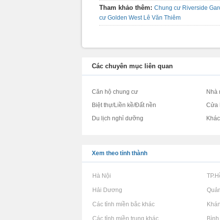
Tham khảo thêm:
Chung cư Riverside Ga
cư Golden West Lê Văn Thiêm
Các chuyên mục liên quan
Căn hộ chung cư
Nhà 
Biệt thự/Liền kề/Đất nền
Cửa 
Du lịch nghỉ dưỡng
Khá
Xem theo tỉnh thành
Rao vặt tại Hà Nội
Rao vặt tại TP.
Rao vặt tại Hải Dương
Rao vặt tại Quả
Rao vặt tại Các tỉnh miền bắc khác
Rao vặt tại Khá
Rao vặt tại Các tỉnh miền trung khác
Rao vặt tại Bìn