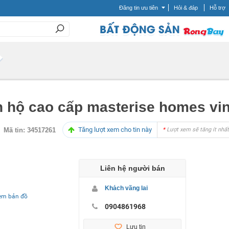
Đăng tin ưu tiên
Hỏi & đáp
Hỗ trợ
 hộ cao cấp masterise homes vin
Tăng lượt xem cho tin này
Mã tin:
34517261
*
Lượt xem sẽ tăng ít nhất
Liên hệ người bán
Khách vãng lai
em bản đồ
0904861968
Lưu tin