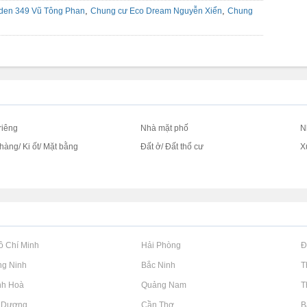
,
,
rden 349 Vũ Tông Phan
Chung cư Eco Dream Nguyễn Xiển
Chung
riêng
Nhà mặt phố
N
hàng/ Ki ốt/ Mặt bằng
Đất ở/ Đất thổ cư
X
c
Hồ Chí Minh
Rao vặt tại Hải Phòng
Rao vặt tại 
ng Ninh
Rao vặt tại Bắc Ninh
Rao vặt tại 
nh Hoà
Rao vặt tại Quảng Nam
Rao vặt tại 
h Dương
Rao vặt tại Cần Thơ
Rao vặt tại 