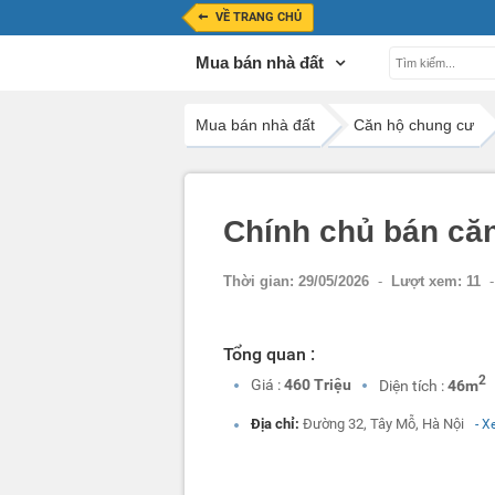
VỀ TRANG CHỦ
Mua bán nhà đất
Mua bán nhà đất
Căn hộ chung cư
Chính chủ bán căn
Thời gian:
29/05/2026
-
Lượt xem:
11
-
Tổng quan :
2
Giá :
460 Triệu
Diện tích :
46m
Địa chỉ:
Đường 32, Tây Mỗ, Hà Nội
- X