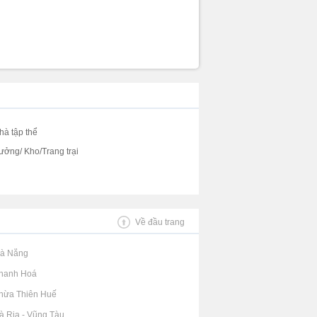
hà tập thể
ưởng/ Kho/Trang trại
Về đầu trang
Đà Nẵng
Thanh Hoá
Thừa Thiên Huế
Bà Rịa - Vũng Tàu