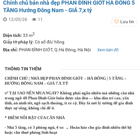
Chính chủ bán nhà đẹp PHAN ĐÌNH GIÓT HÀ ĐÔNG 5
TẦNG Hướng Đông Nam - GIÁ 7,x tỷ
12/05/26
11
Lưu tin
2
Diện tích:
33 m
Giấy tờ pháp lý:
Có sổ đỏ/ hồng
Địa chỉ:
PHAN ĐÌNH GIÓT, Q.Hà Đông, Hà Nội
Xem bản đồ
THÔNG TIN THÊM
CHÍNH CHỦ | NHÀ ĐẸP PHAN ĐÌNH GIÓT – HÀ ĐÔNG | 5 TẦNG –
HƯỚNG ĐÔNG NAM – GIÁ 7.X TỶ
✅ TẠI SAO NÊN MUA NGAY? Không phải ngẫu nhiên mà những căn nhà
trong ngõ 48 Phan Đình Giót luôn được săn đón — khu dân trí cao, yên
tĩnh, an ninh tốt, ngõ sạch thoáng, ít xe cộ. Đây là nơi lý tưởng để gia đình
thực sự sống, không chỉ để ở.
* ĐIỂM NỔI BẬT CỦA CĂN NHÀ
- Nhà 5 tầng, có 3 phòng ngủ, 4 wc → Hoàn hảo cho gia đình nhiều thế hệ
hoặc cho thuê phòng linh hoạt